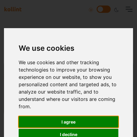
Tous nos articles
We use cookies
We use cookies and other tracking
technologies to improve your browsing
experience on our website, to show you
personalized content and targeted ads, to
analyze our website traffic, and to
understand where our visitors are coming
from.
I agree
Qu'est-ce que le leadership ?
I decline